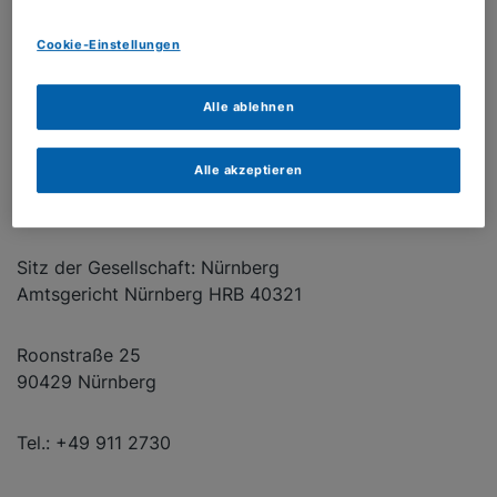
verantwortet die Novartis Radiopharmaceuticals
GmbH.
Cookie-Einstellungen
Vertreten wird die Novartis Radiopharmaceuticals
Alle ablehnen
GmbH durch die Geschäftsführer:
Alle akzeptieren
Dr. Dirk Holler
Seraina Prünte
Sitz der Gesellschaft: Nürnberg
Amtsgericht Nürnberg HRB 40321
Roonstraße 25
90429 Nürnberg
Tel.: +49 911 2730