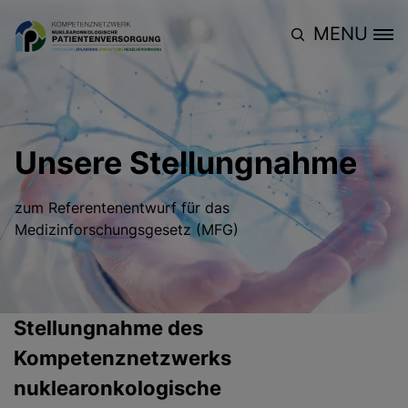
Direkt zum Inhalt
MENU
Site Logo
Unsere Stellungnahme
zum Referentenentwurf für das
Medizinforschungsgesetz (MFG)
Stellungnahme des
Kompetenznetzwerks
nuklearonkologische