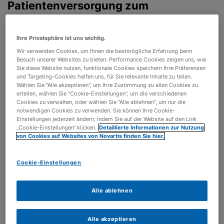
Patientenversorgung zum
Medizinforschungsgesetz
Ihre Privatsphäre ist uns wichtig.
Das Medizinforschungsgesetz zielt darauf ab, die
Wir verwenden Cookies, um Ihnen die bestmögliche Erfahrung beim
Bedingungen für die Entwicklung, Zulassung und
Besuch unserer Websites zu bieten: Performance Cookies zeigen uns, wie
Herstellung von Arzneimitteln und Medizinprodukten in
Sie diese Website nutzen, funktionale Cookies speichern Ihre Präferenzen
und Targeting-Cookies helfen uns, für Sie relevante Inhalte zu teilen.
Deutschland zu verbessern. Im Fokus des
Wählen Sie "Alle akzeptieren", um Ihre Zustimmung zu allen Cookies zu
Referentenentwurfes stehen u. a. mehr Befugnisse für
erteilen, wählen Sie "Cookie-Einstellungen", um die verschiedenen
das Bundesinstitut für Arzneimittel und
Cookies zu verwalten, oder wählen Sie "Alle ablehnen", um nur die
notwendigen Cookies zu verwenden. Sie können Ihre Cookie-
Medizinprodukte (BfArM) bei der Bewertung und
Einstellungen jederzeit ändern, indem Sie auf der Website auf den Link
Zulassung klinischer Forschungsvorhaben, die
„Cookie-Einstellungen“ klicken.
Detaillierte Informationen zur Nutzung
von Cookies auf Websites von Novartis finden Sie hier.
Einrichtung einer Bundes- sowie thematisch
spezialisierte Ethik-Kommissionen und eine Regelung
zur Vertraulichkeit von Erstattungsbeträgen.
Cookie-Einstellungen
Alle ablehnen
Kernpunkte der Stellungnahme des
Kompetenznetzwerks nuklearonkologische
Alle akzeptieren